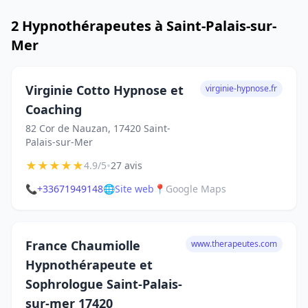
2 Hypnothérapeutes à Saint-Palais-sur-
Mer
Virginie Cotto Hypnose et
virginie-hypnose.fr
Coaching
82 Cor de Nauzan, 17420 Saint-
Palais-sur-Mer
★
★
★
★
★
•
4.9/5
27 avis
📞
+33671949148
🌐
Site web
📍
Google Maps
France Chaumiolle
www.therapeutes.com
Hypnothérapeute et
Sophrologue Saint-Palais-
sur-mer 17420