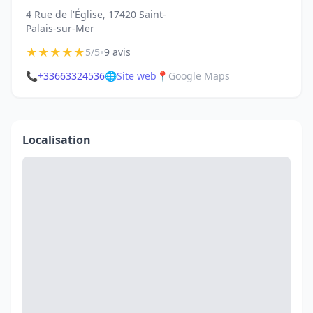
4 Rue de l'Église, 17420 Saint-
Palais-sur-Mer
★
★
★
★
★
•
5/5
9 avis
📞
+33663324536
🌐
Site web
📍
Google Maps
Localisation