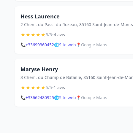
Hess Laurence
2 Chem. du Pass. du Rozeau, 85160 Saint-Jean-de-Monts
★
★
★
★
★
•
5/5
4 avis
📞
+33699360452
🌐
Site web
📍
Google Maps
Maryse Henry
3 Chem. du Champ de Bataille, 85160 Saint-Jean-de-Mon
★
★
★
★
★
•
5/5
1 avis
📞
+33662480925
🌐
Site web
📍
Google Maps