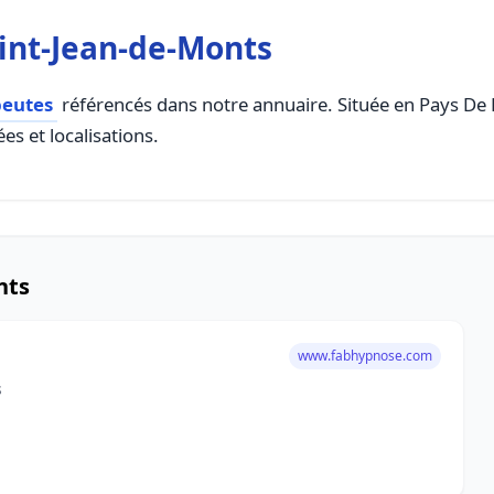
int-Jean-de-Monts
peutes
référencés dans notre annuaire. Située en Pays De La
es et localisations.
nts
www.fabhypnose.com
s