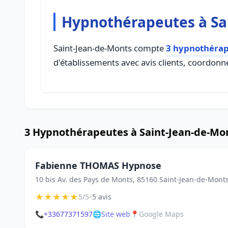
Hypnothérapeutes à Sa
Saint-Jean-de-Monts compte
3 hypnothéra
d'établissements avec avis clients, coordonné
3 Hypnothérapeutes à Saint-Jean-de-Mo
Fabienne THOMAS Hypnose
10 bis Av. des Pays de Monts, 85160 Saint-Jean-de-Mont
★
★
★
★
★
•
5/5
5 avis
📞
+33677371597
🌐
Site web
📍
Google Maps