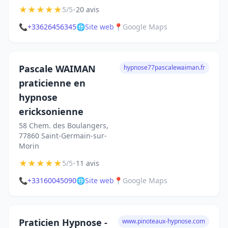
★
★
★
★
★
•
5/5
20 avis
📞
+33626456345
🌐
Site web
📍
Google Maps
Pascale WAIMAN
hypnose77pascalewaiman.fr
praticienne en
hypnose
ericksonienne
58 Chem. des Boulangers,
77860 Saint-Germain-sur-
Morin
★
★
★
★
★
•
5/5
11 avis
📞
+33160045090
🌐
Site web
📍
Google Maps
Praticien Hypnose -
www.pinoteaux-hypnose.com