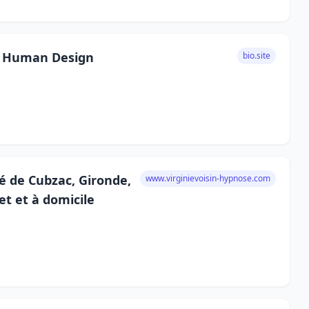
 | Human Design
bio.site
é de Cubzac, Gironde,
www.virginievoisin-hypnose.com
t et à domicile