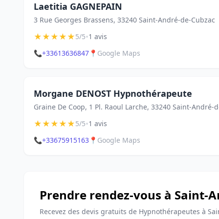
Laetitia GAGNEPAIN
3 Rue Georges Brassens, 33240 Saint-André-de-Cubzac
★
★
★
★
★
•
5/5
1 avis
📞
+33613636847
📍
Google Maps
Morgane DENOST Hypnothérapeute
Graine De Coop, 1 Pl. Raoul Larche, 33240 Saint-André-
★
★
★
★
★
•
5/5
1 avis
📞
+33675915163
📍
Google Maps
Prendre rendez-vous à Saint-
Recevez des devis gratuits de Hypnothérapeutes à Sa