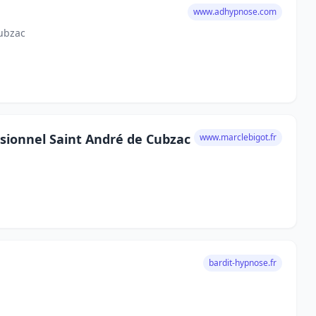
www.adhypnose.com
ubzac
sionnel Saint André de Cubzac
www.marclebigot.fr
bardit-hypnose.fr