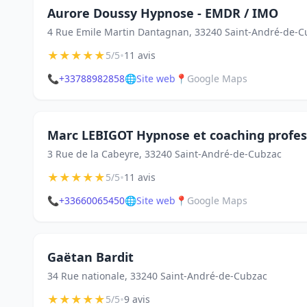
Aurore Doussy Hypnose - EMDR / IMO
4 Rue Emile Martin Dantagnan, 33240 Saint-André-de-C
★
★
★
★
★
•
5/5
11 avis
📞
+33788982858
🌐
Site web
📍
Google Maps
Marc LEBIGOT Hypnose et coaching profes
3 Rue de la Cabeyre, 33240 Saint-André-de-Cubzac
★
★
★
★
★
•
5/5
11 avis
📞
+33660065450
🌐
Site web
📍
Google Maps
Gaëtan Bardit
34 Rue nationale, 33240 Saint-André-de-Cubzac
★
★
★
★
★
•
5/5
9 avis