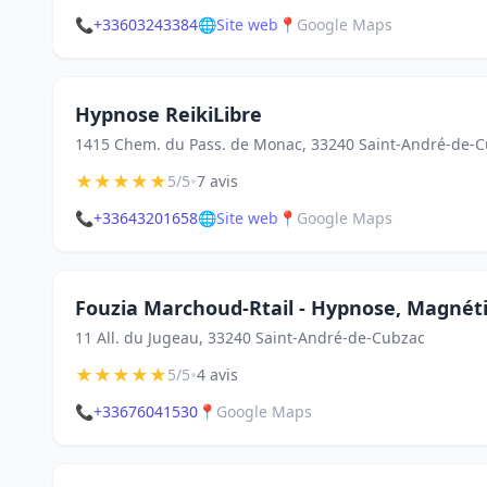
📞
+33603243384
🌐
Site web
📍
Google Maps
Hypnose ReikiLibre
1415 Chem. du Pass. de Monac, 33240 Saint-André-de-
★
★
★
★
★
•
5/5
7 avis
📞
+33643201658
🌐
Site web
📍
Google Maps
Fouzia Marchoud-Rtail - Hypnose, Magnéti
11 All. du Jugeau, 33240 Saint-André-de-Cubzac
★
★
★
★
★
•
5/5
4 avis
📞
+33676041530
📍
Google Maps