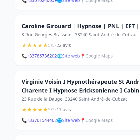
📞
+33610240059
🌐
Site web
📍
Google Maps
Caroline Girouard | Hypnose | PNL | EFT
3 Rue Georges Brassens, 33240 Saint-André-de-Cubzac
★
★
★
★
★
•
5/5
22 avis
📞
+33786736202
🌐
Site web
📍
Google Maps
Virginie Voisin I Hypnothérapeute St Andr
Charente I Hypnose Ericksonienne I Cabine
23 Rue de la Dauge, 33240 Saint-André-de-Cubzac
★
★
★
★
★
•
5/5
17 avis
📞
+33761544462
🌐
Site web
📍
Google Maps