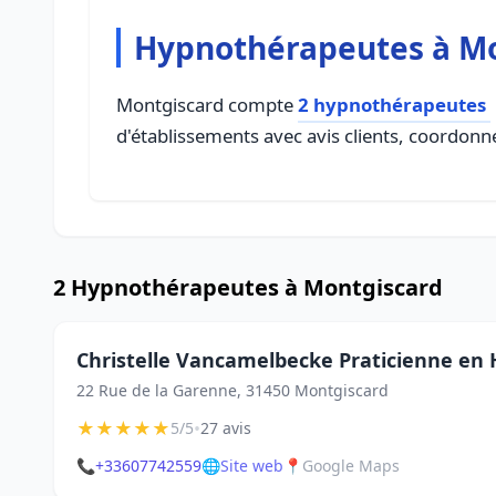
Hypnothérapeutes à M
Montgiscard compte
2 hypnothérapeutes
d'établissements avec avis clients, coordonné
2 Hypnothérapeutes à Montgiscard
Christelle Vancamelbecke Praticienne en
22 Rue de la Garenne, 31450 Montgiscard
★
★
★
★
★
•
5/5
27 avis
📞
+33607742559
🌐
Site web
📍
Google Maps