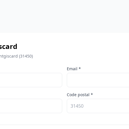
scard
ntgiscard (31450)
Email *
Code postal *