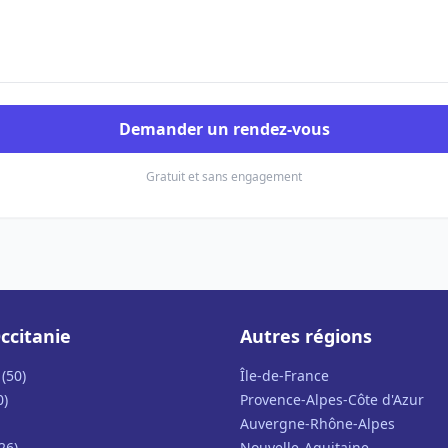
Demander un rendez-vous
Gratuit et sans engagement
ccitanie
Autres régions
(50)
Île-de-France
0)
Provence-Alpes-Côte d'Azur
Auvergne-Rhône-Alpes
26)
Nouvelle-Aquitaine