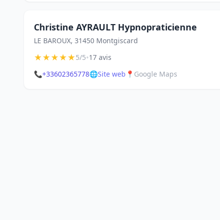
Christine AYRAULT Hypnopraticienne
LE BAROUX, 31450 Montgiscard
★
★
★
★
★
•
5/5
17 avis
📞
+33602365778
🌐
Site web
📍
Google Maps