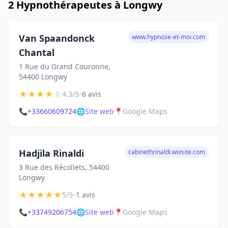
2 Hypnothérapeutes à Longwy
Van Spaandonck
www.hypnose-et-moi.com
Chantal
1 Rue du Grand Couronne,
54400 Longwy
★
★
★
★
☆
•
4.3/5
6 avis
📞
+33660609724
🌐
Site web
📍
Google Maps
Hadjila Rinaldi
cabinethrinaldi.wixsite.com
3 Rue des Récollets, 54400
Longwy
★
★
★
★
★
•
5/5
1 avis
📞
+33749206754
🌐
Site web
📍
Google Maps