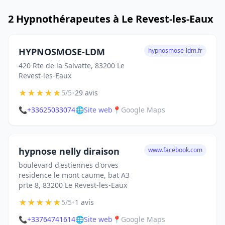
2 Hypnothérapeutes à Le Revest-les-Eaux
HYPNOSMOSE-LDM
hypnosmose-ldm.fr
420 Rte de la Salvatte, 83200 Le
Revest-les-Eaux
★
★
★
★
★
•
5/5
29 avis
📞
+33625033074
🌐
Site web
📍
Google Maps
hypnose nelly diraison
www.facebook.com
boulevard d'estiennes d'orves
residence le mont caume, bat A3
prte 8, 83200 Le Revest-les-Eaux
★
★
★
★
★
•
5/5
1 avis
📞
+33764741614
🌐
Site web
📍
Google Maps