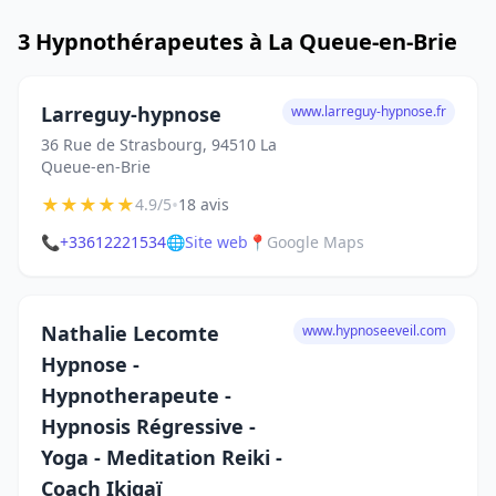
3 Hypnothérapeutes à La Queue-en-Brie
Larreguy-hypnose
www.larreguy-hypnose.fr
36 Rue de Strasbourg, 94510 La
Queue-en-Brie
★
★
★
★
★
•
4.9/5
18 avis
📞
+33612221534
🌐
Site web
📍
Google Maps
Nathalie Lecomte
www.hypnoseeveil.com
Hypnose -
Hypnotherapeute -
Hypnosis Régressive -
Yoga - Meditation Reiki -
Coach Ikigaï