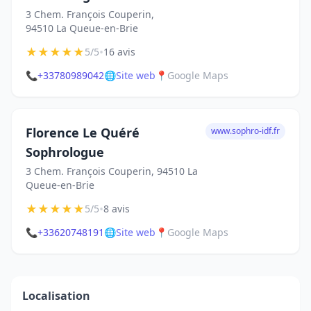
3 Chem. François Couperin,
94510 La Queue-en-Brie
★
★
★
★
★
•
5/5
16 avis
📞
+33780989042
🌐
Site web
📍
Google Maps
Florence Le Quéré
www.sophro-idf.fr
Sophrologue
3 Chem. François Couperin, 94510 La
Queue-en-Brie
★
★
★
★
★
•
5/5
8 avis
📞
+33620748191
🌐
Site web
📍
Google Maps
Localisation