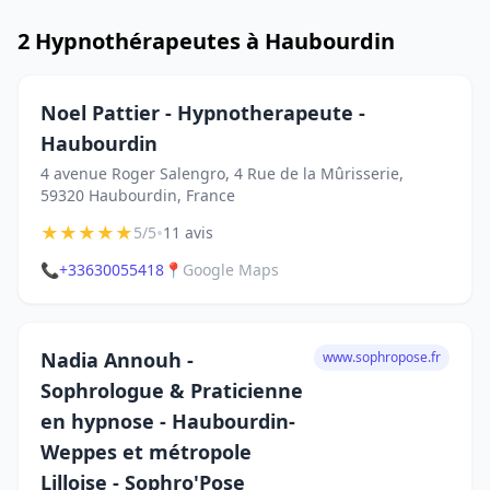
2 Hypnothérapeutes à Haubourdin
Noel Pattier - Hypnotherapeute -
Haubourdin
4 avenue Roger Salengro, 4 Rue de la Mûrisserie,
59320 Haubourdin, France
★
★
★
★
★
•
5/5
11 avis
📞
+33630055418
📍
Google Maps
Nadia Annouh -
www.sophropose.fr
Sophrologue & Praticienne
en hypnose - Haubourdin-
Weppes et métropole
Lilloise - Sophro'Pose