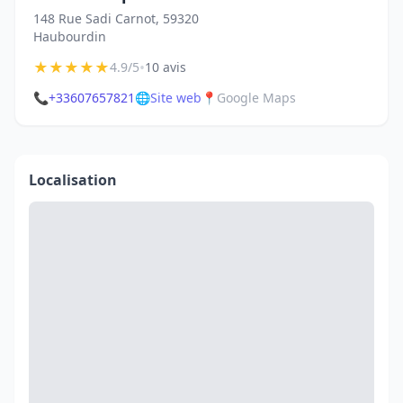
148 Rue Sadi Carnot, 59320
Haubourdin
★
★
★
★
★
•
4.9/5
10 avis
📞
+33607657821
🌐
Site web
📍
Google Maps
Localisation