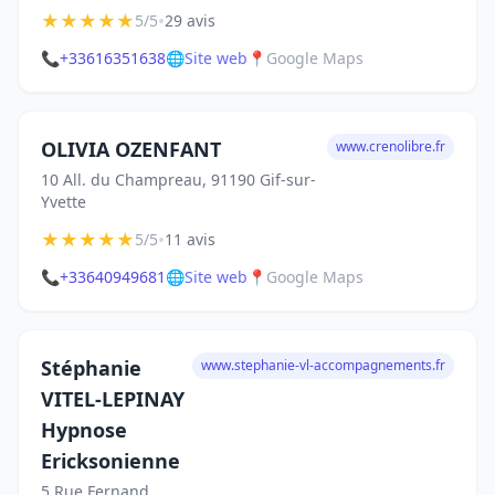
★
★
★
★
★
•
5/5
29 avis
📞
+33616351638
🌐
Site web
📍
Google Maps
OLIVIA OZENFANT
www.crenolibre.fr
10 All. du Champreau, 91190 Gif-sur-
Yvette
★
★
★
★
★
•
5/5
11 avis
📞
+33640949681
🌐
Site web
📍
Google Maps
Stéphanie
www.stephanie-vl-accompagnements.fr
VITEL-LEPINAY
Hypnose
Ericksonienne
5 Rue Fernand