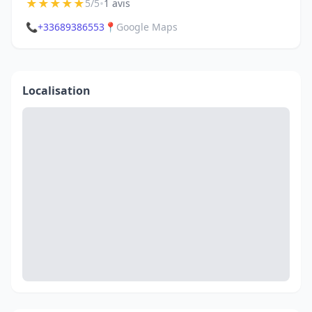
★
★
★
★
★
•
5/5
1 avis
📞
+33689386553
📍
Google Maps
Localisation