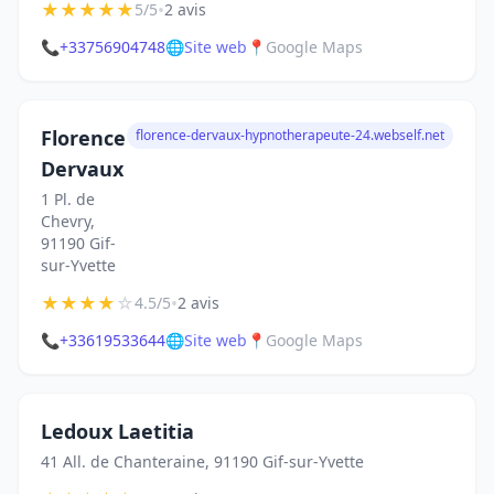
★
★
★
★
★
•
5/5
2 avis
📞
+33756904748
🌐
Site web
📍
Google Maps
Florence
florence-dervaux-hypnotherapeute-24.webself.net
Dervaux
1 Pl. de
Chevry,
91190 Gif-
sur-Yvette
★
★
★
★
☆
•
4.5/5
2 avis
📞
+33619533644
🌐
Site web
📍
Google Maps
Ledoux Laetitia
41 All. de Chanteraine, 91190 Gif-sur-Yvette