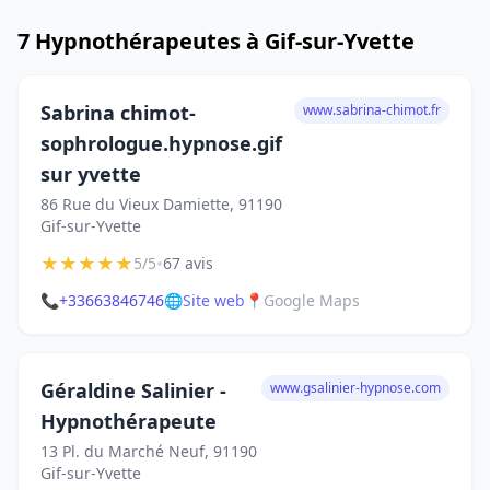
7 Hypnothérapeutes à Gif-sur-Yvette
Sabrina chimot-
www.sabrina-chimot.fr
sophrologue.hypnose.gif
sur yvette
86 Rue du Vieux Damiette, 91190
Gif-sur-Yvette
★
★
★
★
★
•
5/5
67 avis
📞
+33663846746
🌐
Site web
📍
Google Maps
Géraldine Salinier -
www.gsalinier-hypnose.com
Hypnothérapeute
13 Pl. du Marché Neuf, 91190
Gif-sur-Yvette