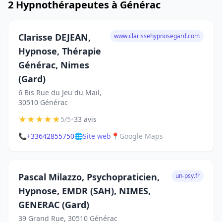
2 Hypnothérapeutes à Générac
Clarisse DEJEAN,
www.clarissehypnosegard.com
Hypnose, Thérapie
Générac, Nimes
(Gard)
6 Bis Rue du Jeu du Mail,
30510 Générac
★
★
★
★
★
•
5/5
33 avis
📞
+33642855750
🌐
Site web
📍
Google Maps
Pascal Milazzo, Psychopraticien,
un-psy.fr
Hypnose, EMDR (SAH), NIMES,
GENERAC (Gard)
39 Grand Rue, 30510 Générac