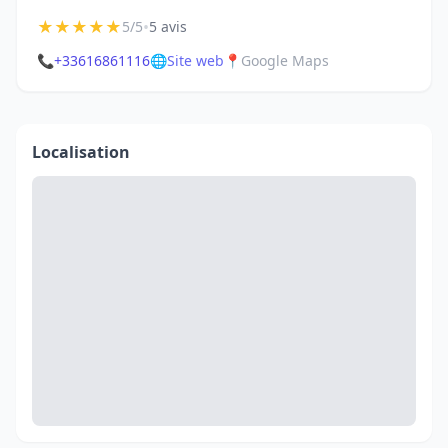
★
★
★
★
★
•
5/5
5 avis
📞
+33616861116
🌐
Site web
📍
Google Maps
Localisation