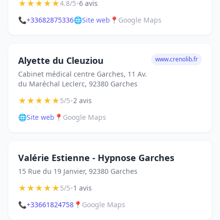
★
★
★
★
★
•
4.8/5
6 avis
📞
+33682875336
🌐
Site web
📍
Google Maps
Alyette du Cleuziou
www.crenolib.fr
Cabinet médical centre Garches, 11 Av.
du Maréchal Leclerc, 92380 Garches
★
★
★
★
★
•
5/5
2 avis
🌐
Site web
📍
Google Maps
Valérie Estienne - Hypnose Garches
15 Rue du 19 Janvier, 92380 Garches
★
★
★
★
★
•
5/5
1 avis
📞
+33661824758
📍
Google Maps