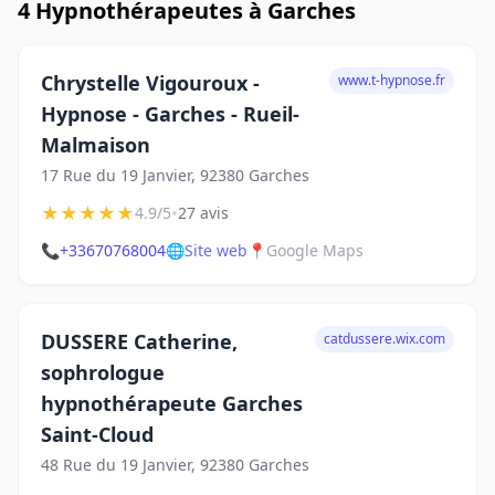
4 Hypnothérapeutes à Garches
Chrystelle Vigouroux -
www.t-hypnose.fr
Hypnose - Garches - Rueil-
Malmaison
17 Rue du 19 Janvier, 92380 Garches
★
★
★
★
★
•
4.9/5
27 avis
📞
+33670768004
🌐
Site web
📍
Google Maps
DUSSERE Catherine,
catdussere.wix.com
sophrologue
hypnothérapeute Garches
Saint-Cloud
48 Rue du 19 Janvier, 92380 Garches