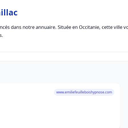
illac
ncés dans notre annuaire. Située en Occitanie, cette ville v
s.
www.emiliefeuilleboishypnose.com