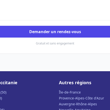
Demander un rendez-vous
Gratuit et sans engagement
ccitanie
Autres régions
(50)
Île-de-France
0)
Provence-Alpes-Côte d'Azur
Auvergne-Rhône-Alpes
26)
Nouvelle-Aquitaine