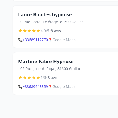
Laure Boudes hypnose
10 Rue Portal 1e étage, 81600 Gaillac
★
★
★
★
★
•
4.9/5
8 avis
📞
+33689112770
📍
Google Maps
Martine Fabre Hypnose
102 Rue Joseph Rigal, 81600 Gaillac
★
★
★
★
★
•
5/5
3 avis
📞
+33689648859
📍
Google Maps