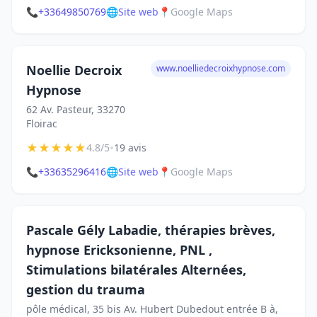
📞
+33649850769
🌐
Site web
📍
Google Maps
Noellie Decroix
www.noelliedecroixhypnose.com
Hypnose
62 Av. Pasteur, 33270
Floirac
★
★
★
★
★
•
4.8/5
19 avis
📞
+33635296416
🌐
Site web
📍
Google Maps
Pascale Gély Labadie, thérapies brèves,
hypnose Ericksonienne, PNL ,
Stimulations bilatérales Alternées,
gestion du trauma
pôle médical, 35 bis Av. Hubert Dubedout entrée B à,