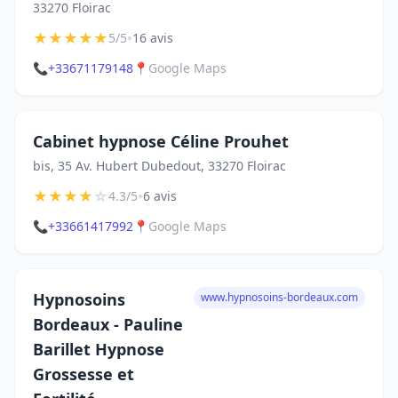
33270 Floirac
★
★
★
★
★
•
5/5
16 avis
📞
+33671179148
📍
Google Maps
Cabinet hypnose Céline Prouhet
bis, 35 Av. Hubert Dubedout, 33270 Floirac
★
★
★
★
☆
•
4.3/5
6 avis
📞
+33661417992
📍
Google Maps
Hypnosoins
www.hypnosoins-bordeaux.com
Bordeaux - Pauline
Barillet Hypnose
Grossesse et