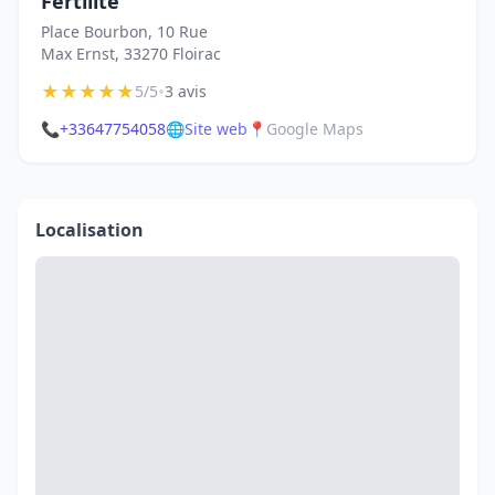
Fertilité
Place Bourbon, 10 Rue
Max Ernst, 33270 Floirac
★
★
★
★
★
•
5/5
3 avis
📞
+33647754058
🌐
Site web
📍
Google Maps
Localisation