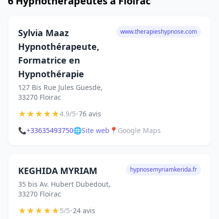
6 Hypnothérapeutes à Floirac
Sylvia Maaz
www.therapieshypnose.com
Hypnothérapeute,
Formatrice en
Hypnothérapie
127 Bis Rue Jules Guesde,
33270 Floirac
★
★
★
★
★
•
4.9/5
76 avis
📞
+33635493750
🌐
Site web
📍
Google Maps
KEGHIDA MYRIAM
hypnosemyriamkerida.fr
35 bis Av. Hubert Dubedout,
33270 Floirac
★
★
★
★
★
•
5/5
24 avis