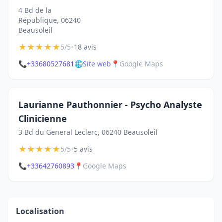
4 Bd de la
République, 06240
Beausoleil
★
★
★
★
★
•
5/5
18 avis
📞
+33680527681
🌐
Site web
📍
Google Maps
Laurianne Pauthonnier - Psycho Analyste
Clinicienne
3 Bd du General Leclerc, 06240 Beausoleil
★
★
★
★
★
•
5/5
5 avis
📞
+33642760893
📍
Google Maps
Localisation