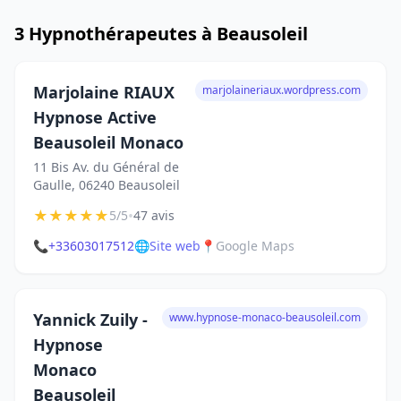
3 Hypnothérapeutes à Beausoleil
Marjolaine RIAUX
marjolaineriaux.wordpress.com
Hypnose Active
Beausoleil Monaco
11 Bis Av. du Général de
Gaulle, 06240 Beausoleil
★
★
★
★
★
•
5/5
47 avis
📞
+33603017512
🌐
Site web
📍
Google Maps
Yannick Zuily -
www.hypnose-monaco-beausoleil.com
Hypnose
Monaco
Beausoleil