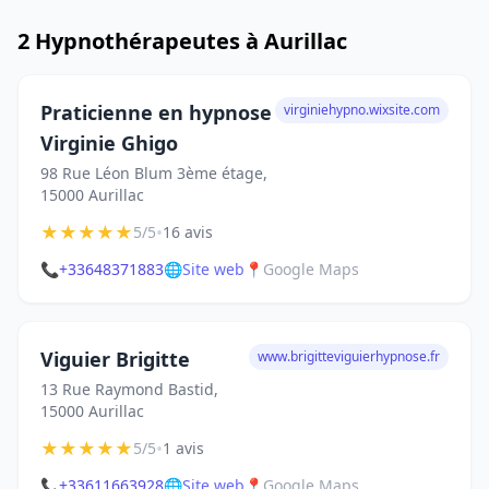
2 Hypnothérapeutes à Aurillac
Praticienne en hypnose
virginiehypno.wixsite.com
Virginie Ghigo
98 Rue Léon Blum 3ème étage,
15000 Aurillac
★
★
★
★
★
•
5/5
16 avis
📞
+33648371883
🌐
Site web
📍
Google Maps
Viguier Brigitte
www.brigitteviguierhypnose.fr
13 Rue Raymond Bastid,
15000 Aurillac
★
★
★
★
★
•
5/5
1 avis
📞
+33611663928
🌐
Site web
📍
Google Maps